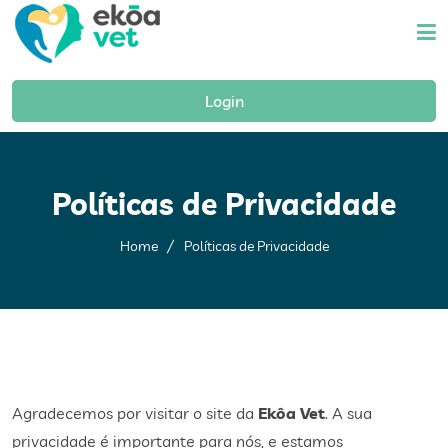
Home
Login
A Ekoa
Mapa Da Saúde Mental
Políticas de Privacidade
Materiais
Home
Políticas de Privacidade
Blog
Fale Conosco
Agradecemos por visitar o site da
Ekôa Vet
. A sua
privacidade é importante para nós, e estamos